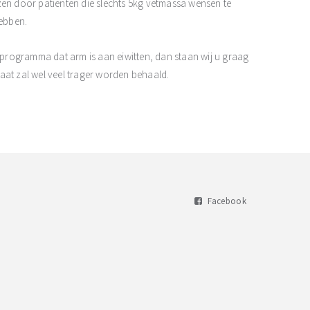
n door patiënten die slechts 5kg vetmassa wensen te
hebben.
k programma dat arm is aan eiwitten, dan staan wij u graag
aat zal wel veel trager worden behaald.
Facebook