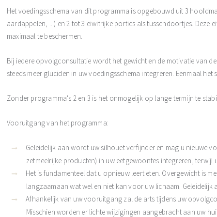
Het voedingsschema van dit programma is opgebouwd uit 3 hoofdmaalt
aardappelen, ...) en 2 tot 3 eiwitrijke porties als tussendoortjes. Deze
maximaal te beschermen.
Bij iedere opvolgconsultatie wordt het gewicht en de motivatie van de
steeds meer gluciden in uw voedingsschema integreren. Eenmaal het stre
Zonder programma's 2 en 3 is het onmogelijk op lange termijn te stabi
Vooruitgang van het programma:
Geleidelijk aan wordt uw silhouet verfijnder en mag u nieuwe 
zetmeelrijke producten) in uw eetgewoontes integreren, terwijl u
Het is fundamenteel dat u opnieuw leert eten. Overgewicht is me
langzaamaan wat wel en niet kan voor uw lichaam. Geleidelijk a
Afhankelijk van uw vooruitgang zal de arts tijdens uw opvolgcon
Misschien worden er lichte wijzigingen aangebracht aan uw huid