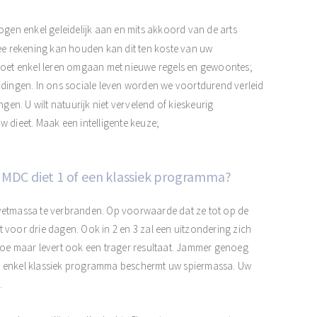
en enkel geleidelijk aan en mits akkoord van de arts
ee rekening kan houden kan dit ten koste van uw
U moet enkel leren omgaan met nieuwe regels en gewoontes;
eidingen. In ons sociale leven worden we voortdurend verleid
ngen. U wilt natuurijk niet vervelend of kieskeurig
w dieet. Maak een intelligente keuze;
 MDC diet 1 of een klassiek programma?
 vetmassa te verbranden. Op voorwaarde dat ze tot op de
 voor drie dagen. Ook in 2 en 3 zal een uitzondering zich
 toe maar levert ook een trager resultaat. Jammer genoeg
en enkel klassiek programma beschermt uw spiermassa. Uw
.