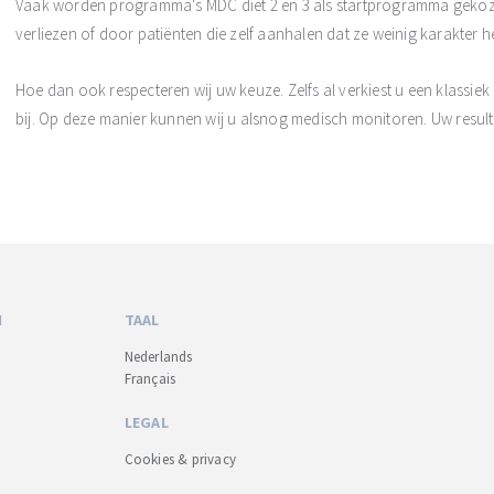
Vaak worden programma's MDC diet 2 en 3 als startprogramma gekoze
verliezen of door patiënten die zelf aanhalen dat ze weinig karakter 
Hoe dan ook respecteren wij uw keuze. Zelfs al verkiest u een klassie
bij. Op deze manier kunnen wij u alsnog medisch monitoren. Uw result
N
TAAL
Nederlands
Français
LEGAL
Cookies & privacy