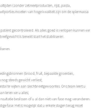
ijden (zonder zetmeelproducten, rijst, pasta,
 eiwitporties moeten van hoge kwaliteit zijn om de spiermassa
 patiënt gecontroleerd. Als alles goed is verlopen kunnen we
efgewicht is bereikt start het stabiliseren.
liseren.
voedingsbronnen (brood, fruit, bepaalde groenten,
 nog steeds gewicht verliest;
estal te wijten aan slechte eetgewoontes. Ons team leert u
an leren we u alles;
sultatie beslissen of u al dan niet van fase mag veranderen.
ige fase. Het is mogelijk dat u enkele dagen terug moet