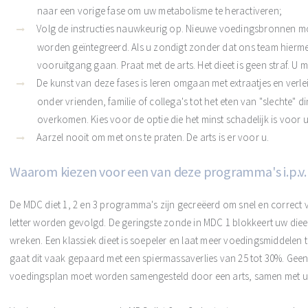
naar een vorige fase om uw metabolisme te heractiveren;
Volg de instructies nauwkeurig op. Nieuwe voedingsbronnen mog
worden geïntegreerd. Als u zondigt zonder dat ons team hierm
vooruitgang gaan. Praat met de arts. Het dieet is geen straf. 
De kunst van deze fases is leren omgaan met extraatjes en verl
onder vrienden, familie of collega's tot het eten van "slechte" di
overkomen. Kies voor de optie die het minst schadelijk is voor u
Aarzel nooit om met ons te praten. De arts is er voor u.
Waarom kiezen voor een van deze programma's i.p.v.
De MDC diet 1, 2 en 3 programma's zijn gecreëerd om snel en correct
letter worden gevolgd. De geringste zonde in MDC 1 blokkeert uw dieet
wreken. Een klassiek dieet is soepeler en laat meer voedingsmiddelen
gaat dit vaak gepaard met een spiermassaverlies van 25 tot 30%. Ge
voedingsplan moet worden samengesteld door een arts, samen met u