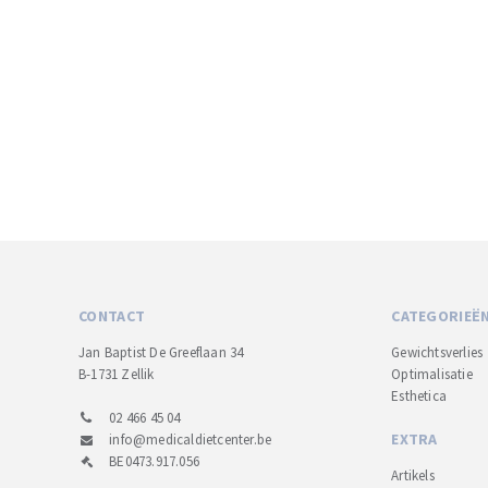
CONTACT
CATEGORIEË
Jan Baptist De Greeflaan 34
Gewichtsverlies
B-1731 Zellik
Optimalisatie
Esthetica
02 466 45 04
EXTRA
info@medicaldietcenter.be
BE0473.917.056
Artikels