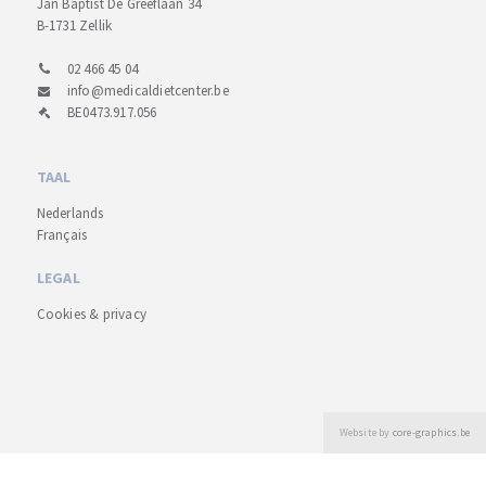
Jan Baptist De Greeflaan 34
B-1731 Zellik
02 466 45 04
info@medicaldietcenter.be
BE0473.917.056
TAAL
Nederlands
Français
LEGAL
Cookies & privacy
Website by
core-graphics.be