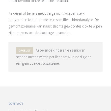
boekt uw kind ontzettend snel resultaat.
Kinderen of tieners met overgewicht worden sterk
aangeraden te starten met een specifieke bloedanalyse. De
gewichtstoename kan naast slechte gewoontes ook te wijten
zijn aan verstoorde stockageparameters.
Groeiende kinderen en senioren
OPGELET
hebben meer eiwitten per lichaamskilo nodig dan
een gemiddelde volwassene.
CONTACT