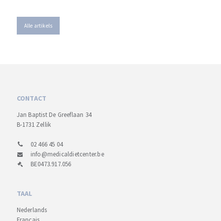
Alle artikels
CONTACT
Jan Baptist De Greeflaan 34
B-1731 Zellik
02 466 45 04
info@medicaldietcenter.be
BE0473.917.056
TAAL
Nederlands
Français