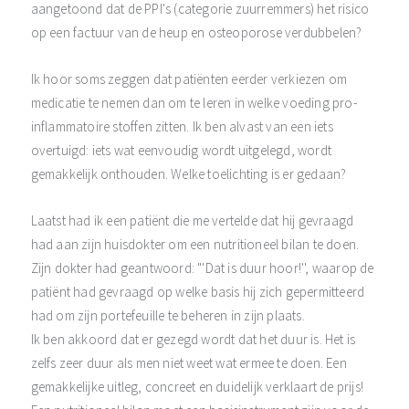
aangetoond dat de PPI's (categorie zuurremmers) het risico
op een factuur van de heup en osteoporose verdubbelen?
Ik hoor soms zeggen dat patiënten eerder verkiezen om
medicatie te nemen dan om te leren in welke voeding pro-
inflammatoire stoffen zitten. Ik ben alvast van een iets
overtuigd: iets wat eenvoudig wordt uitgelegd, wordt
gemakkelijk onthouden. Welke toelichting is er gedaan?
Laatst had ik een patiënt die me vertelde dat hij gevraagd
had aan zijn huisdokter om een nutritioneel bilan te doen.
Zijn dokter had geantwoord: "'Dat is duur hoor!'', waarop de
patiënt had gevraagd op welke basis hij zich gepermitteerd
had om zijn portefeuille te beheren in zijn plaats.
Ik ben akkoord dat er gezegd wordt dat het duur is. Het is
zelfs zeer duur als men niet weet wat ermee te doen. Een
gemakkelijke uitleg, concreet en duidelijk verklaart de prijs!