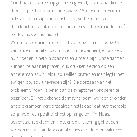
Constipatie, diarree, opgeblazen gevoel, ... vanwaar komen
deze frequent voorkomende kwalen? Vrouwen, die vooral
het slachtoffer zijn van constipatie, verhelpen deze
darmklachten vaak door het innemen van laxeermiddelen of
een krampwerend middel.
Welnu, onze darmen is het hart van onze immuniteit (80%
van onze immuniteit bevindt zich in de darmen), en als ze om
hulp roepen is het via spasmes en andere pijn. Onze darmen
kunnen helaas niet praten, dus drukken ze zich op een
andere manier uit... Als u zou willen praten en men legt u het
zwijgen op, zou u tevreden zijn?! De oorzaak van het
probleem vinden, is beter dan de symptomen proberen te
bestrijden. Bij het lekkende darmsyndroom, worden er onder
andere krampen veroorzaakt en het is daar dat nutritherapie
zorgt voor een positief effect op lange termijn. Naast
bovenstaande klachten moet er ook rekening gehouden
worden met alle andere complicaties die u kan ontwikkelen