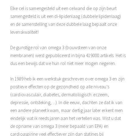
Elke cel is samengesteld uit een celwand die op zijn beurt
samengesteld is uit een di-lipidenlaag (dubbele lipidenlaag)
en de samenstelling van deze dubbele laag bepaalt onze
levenskwaliteit!
De gunstige rol van omega 3 (bouwsteen van onze
membranen) werd gepubliceerd in bijna 419000 artikels. Het is
dus een bewijs dat we hun rol niet meer mogen negeren.
In 1989 heb ik een werkstuk geschreven over omega 3 en zijn
positieve effecten op de gezondheid op alle niveau's
(cardiovasculair, diabetes, dermatologisch: eczeem,
depressie, ontsteking, ...). In die eeuw, dachten ze dat ik van
een andere planeet kwam, maar dertig jaar later erkent men
eindelijk wat ik reeds jaren aan het vertellen was. Wist u dat
de opname van omega 3 (meer bepaald van EPA) en
cardioaspirine veel effectiever zijn dan statines bij