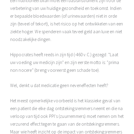
Een nutritioneel bilan moet een basisinstrument zijn voor de
verbetering van uw huidige gezondheid en toekomst. Indien
er bepaalde bloedwaarden (of urinewaarden) niet in orde
zijn (teveel of tekort), is het risico op het ontwikkelen van een
ziekte hoger. We spenderen vaak teveel geld aan luxe en niet
noodzakelijke dingen.
Hippocrates heeft reeds in zijn tijd (-460 v.C.) gezegd: "Laat
uw voeding uw medicijn zijn" en zijn eerste motto is: "prima
non nocere" (breng vooreerst geen schade toe).
Wel, denkt u dat medicatie geen neveneffecten heeft?
Het meest opmerkelijke voorbeeld is het klassieke geval van
een patient die elke dag ontstekingsremmers neemt en die na
verloop van tijd ook PPI's (zuurremmers) moet nemen om het
verzurend effect tegen te gaan van de ontstekingsremmers.
Maar wie heeft inzicht op de impact van ontstekingsremmers