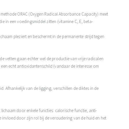
 De methode ORAC (Oxygen Radical Absorbance Capacity) meet
e in een voedingsmiddel zitten (vitamine C, E, beta-
chaam pleziert en beschermt in de permanente strijd tegen
e vetten gaan echter wel de productie van vrije radicalen
ls een echt antioxidantenschild (vandaar de interesse om
. Afhankelijk van de ligging, verschillen de diktes in de
 lichaam door enkele functies: calorische functie, anti-
e invloed door zijn rol bij de veroudering van de huid en het