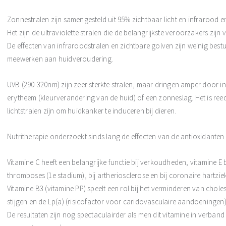
Zonnestralen zijn samengesteld uit 95% zichtbaar licht en infrarood en 
Het zijn de ultraviolette stralen die de belangrijkste veroorzakers zi
De effecten van infraroodstralen en zichtbare golven zijn weinig bes
meewerken aan huidveroudering.
UVB (290-320nm) zijn zeer sterkte stralen, maar dringen amper door in
erytheem (kleurverandering van de huid) of een zonneslag. Het is re
lichtstralen zijn om huidkanker te induceren bij dieren.
Nutritherapie onderzoekt sinds lang de effecten van de antioxidante
Vitamine C heeft een belangrijke functie bij verkoudheden, vitamine E b
thromboses (1e stadium), bij artheriosclerose en bij coronaire hartziekt
Vitamine B3 (vitamine PP) speelt een rol bij het verminderen van chol
stijgen en de Lp(a) (risicofactor voor caridovasculaire aandoeningen)
De resultaten zijn nog spectaculairder als men dit vitamine in verband