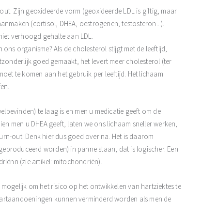
fout. Zijn geoxideerde vorm (geoxideerde LDL is giftig, maar
anmaken (cortisol, DHEA, oestrogenen, testosteron...).
 niet verhoogd gehalte aan LDL.
ons organisme? Als de cholesterol stijgt met de leeftijd,
uitzonderlijk goed gemaakt, het levert meer cholesterol (ter
t te komen aan het gebruik per leeftijd. Het lichaam
fen.
lbevinden) te laag is en men u medicatie geeft om de
dien men u DHEA geeft, laten we ons lichaam sneller werken,
urn-out! Denk hier dus goed over na. Het is daarom
eproduceerd worden) in panne staan, dat is logischer. Een
riënn (zie artikel: mitochondriën).
et mogelijk om het risico op het ontwikkelen van hartziektes te
 hartaandoeningen kunnen verminderd worden als men de