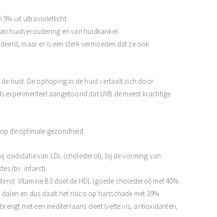
5% uit ultravioletlicht.
jn van huidveroudering en van huidkanker.
tudeerd, maar er is een sterk vermoeden dat ze ook
 de huid. De ophoping in de huid vertaalt zich door
eds experimenteel aangetoond dat UVB de meest krachtige
n op de optimale gezondheid.
ij oxididatie van LDL (cholesterol), bij de vorming van
es (bv. infarct).
esterol. Vitamine B3 doet de HDL (goede cholesterol) met 40%
 dalen en dus daalt het risico op hartschade met 39%.
 brengt met een mediterraans dieet (vette vis, antioxidanten,