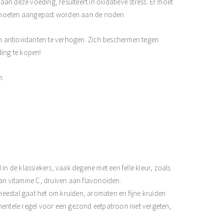
 aan deze voeding, resulteert in oxidatieve stress. Er moet
moeten aangepast worden aan de noden.
n antioxidanten te verhogen. Zich beschermen tegen
ding te kopen!
n:
in de klassiekers, vaak degene met een felle kleur, zoals
aan vitamine C, druiven aan flavonoïden.
eestal gaat het om kruiden, aromaten en fijne kruiden
entele regel voor een gezond eetpatroon niet vergeten,