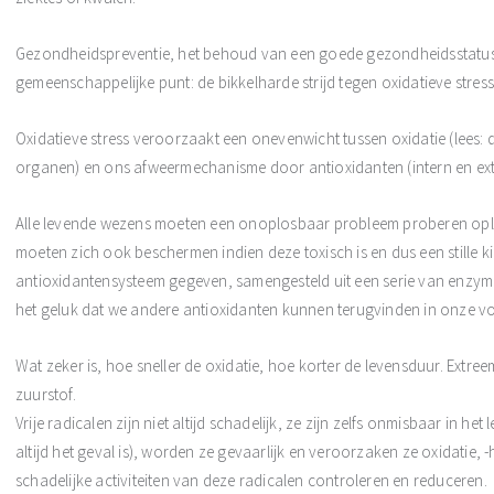
Gezondheidspreventie, het behoud van een goede gezondheidsstatu
gemeenschappelijke punt: de bikkelharde strijd tegen oxidatieve stress
Oxidatieve stress veroorzaakt een onevenwicht tussen oxidatie (lees: d
organen) en ons afweermechanisme door antioxidanten (intern en ext
Alle levende wezens moeten een onoplosbaar probleem proberen opl
moeten zich ook beschermen indien deze toxisch is en dus een stille kil
antioxidantensysteem gegeven, samengesteld uit een serie van enzym
het geluk dat we andere antioxidanten kunnen terugvinden in onze v
Wat zeker is, hoe sneller de oxidatie, hoe korter de levensduur. Extr
zuurstof.
Vrije radicalen zijn niet altijd schadelijk, ze zijn zelfs onmisbaar in 
altijd het geval is), worden ze gevaarlijk en veroorzaken ze oxidatie, 
schadelijke activiteiten van deze radicalen controleren en reduceren.