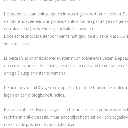
Het potentieel aan antioxidanten in voeding is voortaan meetbaar.
de totale hoeveelheid aan gekende antioxidanten per dag en degene di
carroteen enz.) zodoende zijn activiteit te bepalen.
Door echte antioxidantenbommen te nuttigen, bent u zeker dat u uw li
vrije radicalen.
Er bestaan noch antioxiderede vetten noch oxiderende vetten. Bepaald
op een verschrikkelijke manier versnellen, terwijl anderen reageren a
omega-3 supplementen te nemen.).
De huid bestaat uit 3 lagen: de opperhuid, de lederhuid en de onderhuid
lagen en de fysiologische functies.
Het zonlicht heeft twee antagonistische functies: ze is gunstig voor het
rachitis en anti-depressie, maar anderzijds heeft het ook een negatiev
risico op de prevalentie van huidkanker.