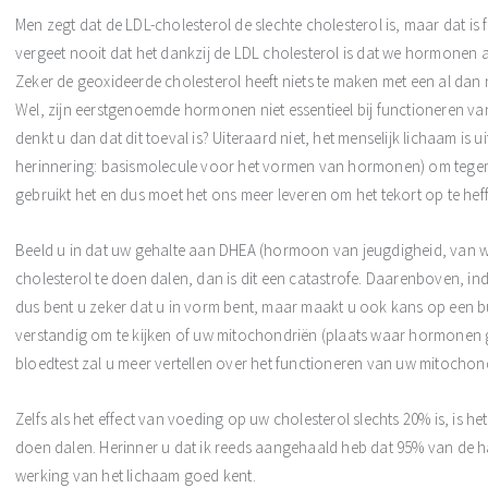
Men zegt dat de LDL-cholesterol de slechte cholesterol is, maar dat is 
vergeet nooit dat het dankzij de LDL cholesterol is dat we hormonen a
Zeker de geoxideerde cholesterol heeft niets te maken met een al dan
Wel, zijn eerstgenoemde hormonen niet essentieel bij functioneren van 
denkt u dan dat dit toeval is? Uiteraard niet, het menselijk lichaam is 
herinnering: basismolecule voor het vormen van hormonen) om tegemoe
gebruikt het en dus moet het ons meer leveren om het tekort op te hef
Beeld u in dat uw gehalte aan DHEA (hormoon van jeugdigheid, van we
cholesterol te doen dalen, dan is dit een catastrofe. Daarenboven, in
dus bent u zeker dat u in vorm bent, maar maakt u ook kans op een b
verstandig om te kijken of uw mitochondriën (plaats waar hormonen g
bloedtest zal u meer vertellen over het functioneren van uw mitochond
Zelfs als het effect van voeding op uw cholesterol slechts 20% is, is h
doen dalen. Herinner u dat ik reeds aangehaald heb dat 95% van de
werking van het lichaam goed kent.