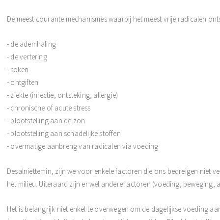
De meest courante mechanismes waarbij het meest vrije radicalen onts
- de ademhaling
- de vertering
- roken
- ontgiften
- ziekte (infectie, ontsteking, allergie)
- chronische of acute stress
- blootstelling aan de zon
- blootstelling aan schadelijke stoffen
- overmatige aanbreng van radicalen via voeding
Desalniettemin, zijn we voor enkele factoren die ons bedreigen niet v
het milieu. Uiteraard zijn er wel andere factoren (voeding, beweging, 
Het is belangrijk niet enkel te overwegen om de dagelijkse voeding aa