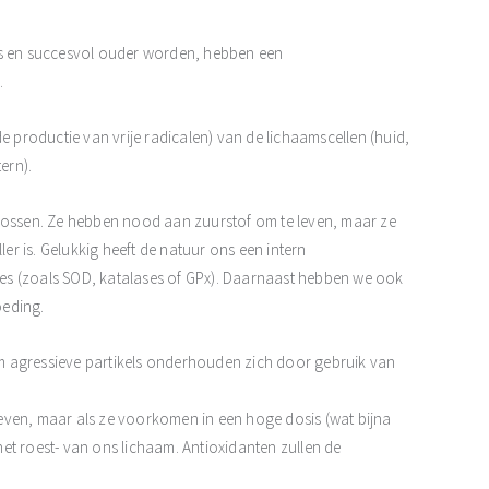
s en succesvol ouder worden, hebben een
.
e productie van vrije radicalen) van de lichaamscellen (huid,
ern).
ossen. Ze hebben nood aan zuurstof om te leven, maar ze
ler is. Gelukkig heeft de natuur ons een intern
es (zoals SOD, katalases of GPx). Daarnaast hebben we ook
oeding.
eem agressieve partikels onderhouden zich door gebruik van
het leven, maar als ze voorkomen in een hoge dosis (wat bijna
-het roest- van ons lichaam. Antioxidanten zullen de