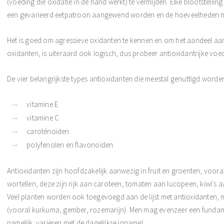
(voeding die oxidatie in de hand werkt) te vermijden. Elke blootstelling
een gevarieerd eetpatroon aangewend worden en de hoeveelheden 
Het is goed om agressieve oxidanten te kennen en om het aandeel aa
oxidanten, is uiteraard ook logisch, dus probeer antioxidantrijke voe
De vier belangrijkste types antioxidanten die meestal genuttigd worde
vitamine E
vitamine C
caroténoïden
polyfenolen en flavonoïden
Antioxidanten zijn hoofdzakelijk aanwezig in fruit en groenten, vooral 
wortellen, deze zijn rijk aan caroteen, tomaten aan lucopeen, kiwi's 
Veel planten worden ook toegevoegd aan de lijst met antioxidanten, m
(vooral kurkuma, gember, rozemarijn). Men mag evenzeer een fundam
namelijk: variëren met de dagelijkse inname!