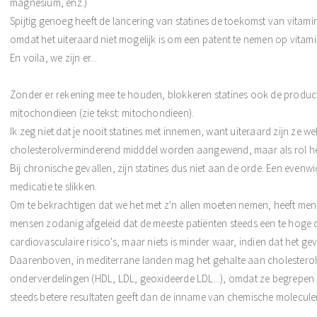
magnesium, enz.)
Spijtig genoeg heeft de lancering van statines de toekomst van vitami
omdat het uiteraard niet mogelijk is om een patent te nemen op vitamin
En voila, we zijn er...
Zonder er rekening mee te houden, blokkeren statines ook de product
mitochondieen (zie tekst: mitochondieen).
Ik zeg niet dat je nooit statines met innemen, want uiteraard zijn ze wel 
cholesterolverminderend midddel worden aangewend, maar als rol he
Bij chronische gevallen, zijn statines dus niet aan de orde. Een even
medicatie te slikken.
Om te bekrachtigen dat we het met z'n allen moeten nemen, heeft me
mensen zodanig afgeleid dat de meeste patiënten steeds een te hoge 
cardiovasculaire risico's, maar niets is minder waar, indien dat het g
Daarenboven, in mediterrane landen mag het gehalte aan cholestero
onderverdelingen (HDL, LDL, geoxideerde LDL...), omdat ze begrepen
steeds betere resultaten geeft dan de inname van chemische molecule