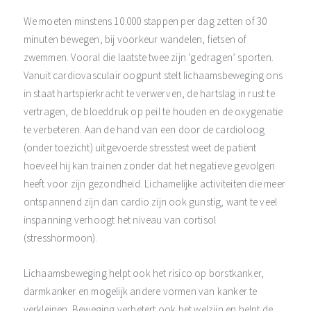
We moeten minstens 10.000 stappen per dag zetten of 30
minuten bewegen, bij voorkeur wandelen, fietsen of
zwemmen. Vooral die laatste twee zijn ‘gedragen’ sporten.
Vanuit cardiovasculair oogpunt stelt lichaamsbeweging ons
in staat hartspierkracht te verwerven, de hartslag in rust te
vertragen, de bloeddruk op peil te houden en de oxygenatie
te verbeteren. Aan de hand van een door de cardioloog
(onder toezicht) uitgevoerde stresstest weet de patiënt
hoeveel hij kan trainen zonder dat het negatieve gevolgen
heeft voor zijn gezondheid. Lichamelijke activiteiten die meer
ontspannend zijn dan cardio zijn ook gunstig, want te veel
inspanning verhoogt het niveau van cortisol
(stresshormoon).
Lichaamsbeweging helpt ook het risico op borstkanker,
darmkanker en mogelijk andere vormen van kanker te
verkleinen. Beweging verbetert ook het welzijn en helpt de