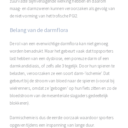
zuurvaste slijmverlagende werking hebben en daarom
maag- en darmzweren kunnen veroorzaken als gevolg van
de niet-vorming van het trofische PGI2.
Belang van de darmflora
De rol van een evenwichtige darmflora kan niet genoeg
worden benadrukt. Maar het gebeurt vaak dat topsporters
last hebben van een dysbiose, een poreuze darm of een
darmkandidiasis, of zelfs alle 3 tegelijk. Door hun spieren te
belasten, veroorzaken ze een soort darm-’ischemie’. Dat
gebeurt bij de stroom van bloed naar de spieren (vooral bij
wielrenners, omdat ze ‘gebogen’ op hun fiets zitten en zo de
bloedstroom van de mesenteriale slagaders gedeeltelijk
blokkeren).
Darmischemie is dus de eerste oorzaak waardoor sporters
opgeven tijdens een inspanning van lange duur.