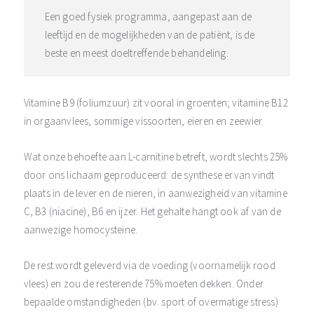
Een goed fysiek programma, aangepast aan de
leeftijd en de mogelijkheden van de patiënt, is de
beste en meest doeltreffende behandeling.
Vitamine B9 (foliumzuur) zit vooral in groenten; vitamine B12
in orgaanvlees, sommige vissoorten, eieren en zeewier.
Wat onze behoefte aan L-carnitine betreft, wordt slechts 25%
door ons lichaam geproduceerd: de synthese ervan vindt
plaats in de lever en de nieren, in aanwezigheid van vitamine
C, B3 (niacine), B6 en ijzer. Het gehalte hangt ook af van de
aanwezige homocysteïne.
De rest wordt geleverd via de voeding (voornamelijk rood
vlees) en zou de resterende 75% moeten dekken. Onder
bepaalde omstandigheden (bv. sport of overmatige stress)