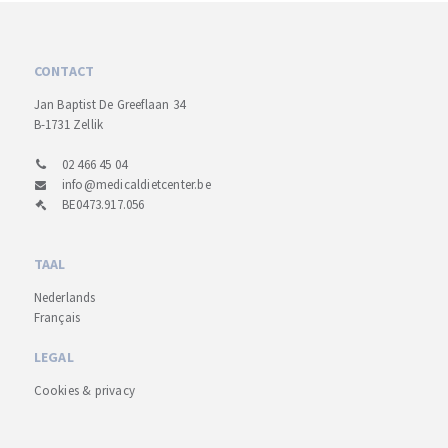
CONTACT
Jan Baptist De Greeflaan 34
B-1731 Zellik
02 466 45 04
info@medicaldietcenter.be
BE0473.917.056
TAAL
Nederlands
Français
LEGAL
Cookies & privacy