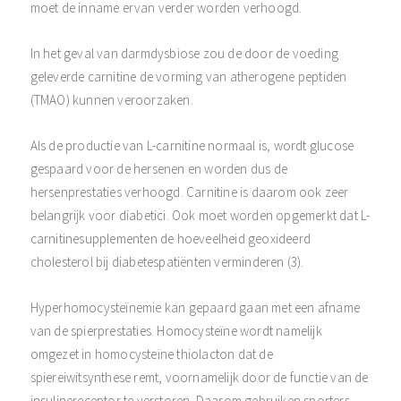
moet de inname ervan verder worden verhoogd.
In het geval van darmdysbiose zou de door de voeding
geleverde carnitine de vorming van atherogene peptiden
(TMAO) kunnen veroorzaken.
Als de productie van L-carnitine normaal is, wordt glucose
gespaard voor de hersenen en worden dus de
hersenprestaties verhoogd. Carnitine is daarom ook zeer
belangrijk voor diabetici. Ook moet worden opgemerkt dat L-
carnitinesupplementen de hoeveelheid geoxideerd
cholesterol bij diabetespatiënten verminderen (3).
Hyperhomocysteïnemie kan gepaard gaan met een afname
van de spierprestaties. Homocysteïne wordt namelijk
omgezet in homocysteïne thiolacton dat de
spiereiwitsynthese remt, voornamelijk door de functie van de
insulinereceptor te verstoren. Daarom gebruiken sporters