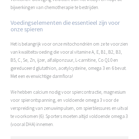
bijwerkingen van chemotherapie te bestrijden.
Voedingselementen die essentieel zijn voor
onze spieren
Het is belangrijk voor onze mitochondriën om ze te voorzien
van kwaliteitsvoeding die vooral vitamine A, E, B1, B2, B3,
B5, C, Se, Zn, ijzer, alfaliponzuur, L-carnitine, Co Q10 en
gereduceerd glutathion, acetylcysteïne, omega 3 en 6 bevat.
Met een evenwichtige darmflora!
We hebben calcium nodig voor spiercontractie, magnesium
voor spierontspanning, en voldoende omega 3 voor de
verspreiding van zenuwimpulsen, om spierblessures en uitval
te voorkomen (6). Sporters moeten altijd voldoende omega 3
(vooral DHA) innemen.