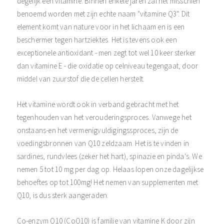
degelijk een vitamine. Binnen enkele jaren zal het misschien
benoemd worden met zijn echte naam "vitamine Q3". Dit
element komt van nature voor in het lichaam en is een
beschermer tegen hartziektes. Het is tevens ook een
exceptionele antioxidant - men zegt tot wel 10 keer sterker
dan vitamine E - die oxidatie op celniveau tegengaat, door
middel van zuurstof die de cellen herstelt.
Het vitamine wordt ook in verband gebracht met het
tegenhouden van het verouderingsproces. Vanwege het
onstaans-en het vermenigvuldigingssproces, zijn de
voedingsbronnen van Q10 zeldzaam. Het is te vinden in
sardines, rundvlees (zeker het hart), spinazie en pinda's. We
nemen 5 tot 10 mg per dag op. Helaas lopen onze dagelijkse
behoeftes op tot 100mg! Het nemen van supplementen met
Q10, is dus sterk aangeraden.
Co-enzym Q10 (CoQ10) is familie van vitamine K door zijn