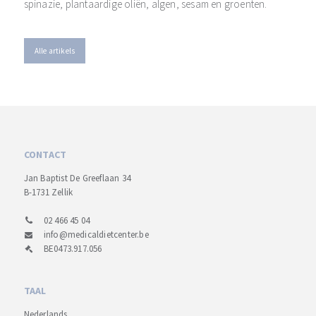
spinazie, plantaardige oliën, algen, sesam en groenten.
Alle artikels
CONTACT
Jan Baptist De Greeflaan 34
B-1731 Zellik
02 466 45 04
info@medicaldietcenter.be
BE0473.917.056
TAAL
Nederlands