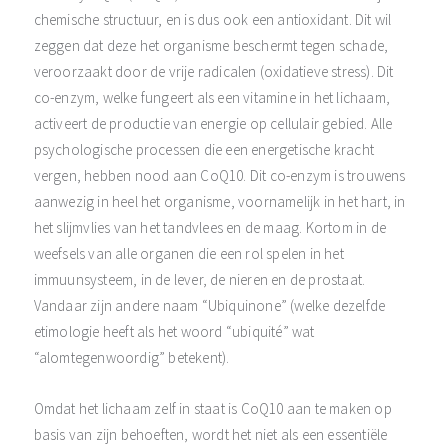
chemische structuur, en is dus ook een antioxidant. Dit wil
zeggen dat deze het organisme beschermt tegen schade,
veroorzaakt door de vrije radicalen (oxidatieve stress). Dit
co-enzym, welke fungeert als een vitamine in het lichaam,
activeert de productie van energie op cellulair gebied. Alle
psychologische processen die een energetische kracht
vergen, hebben nood aan CoQ10. Dit co-enzym is trouwens
aanwezig in heel het organisme, voornamelijk in het hart, in
het slijmvlies van het tandvlees en de maag. Kortom in de
weefsels van alle organen die een rol spelen in het
immuunsysteem, in de lever, de nieren en de prostaat.
Vandaar zijn andere naam “Ubiquinone” (welke dezelfde
etimologie heeft als het woord “ubiquité” wat
“alomtegenwoordig” betekent).
Omdat het lichaam zelf in staat is CoQ10 aan te maken op
basis van zijn behoeften, wordt het niet als een essentiële