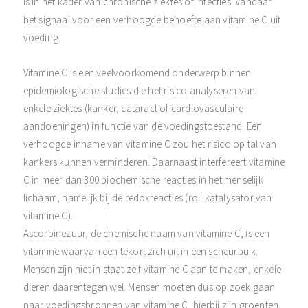
is in het kader van chronische ziektes of infecties. Vandaar
het signaal voor een verhoogde behoefte aan vitamine C uit
voeding.
Vitamine C is een veelvoorkomend onderwerp binnen
epidemiologische studies die het risico analyseren van
enkele ziektes (kanker, cataract of cardiovasculaire
aandoeningen) in functie van de voedingstoestand. Een
verhoogde inname van vitamine C zou het risico op tal van
kankers kunnen verminderen. Daarnaast interfereert vitamine
C in meer dan 300 biochemische reacties in het menselijk
lichaam, namelijk bij de redoxreacties (rol: katalysator van
vitamine C).
Ascorbinezuur, de chemische naam van vitamine C, is een
vitamine waarvan een tekort zich uit in een scheurbuik.
Mensen zijn niet in staat zelf vitamine C aan te maken, enkele
dieren daarentegen wel. Mensen moeten dus op zoek gaan
naar voedingsbronnen van vitamine C, hierbij zijn groenten