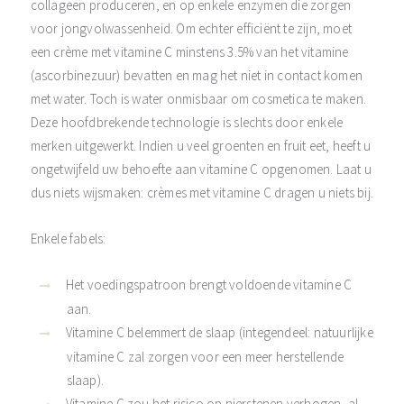
collageen produceren, en op enkele enzymen die zorgen
voor jongvolwassenheid. Om echter efficiënt te zijn, moet
een crème met vitamine C minstens 3.5% van het vitamine
(ascorbinezuur) bevatten en mag het niet in contact komen
met water. Toch is water onmisbaar om cosmetica te maken.
Deze hoofdbrekende technologie is slechts door enkele
merken uitgewerkt. Indien u veel groenten en fruit eet, heeft u
ongetwijfeld uw behoefte aan vitamine C opgenomen. Laat u
dus niets wijsmaken: crèmes met vitamine C dragen u niets bij.
Enkele fabels:
Het voedingspatroon brengt voldoende vitamine C
aan.
Vitamine C belemmert de slaap (integendeel: natuurlijke
vitamine C zal zorgen voor een meer herstellende
slaap).
Vitamine C zou het risico op nierstenen verhogen, al