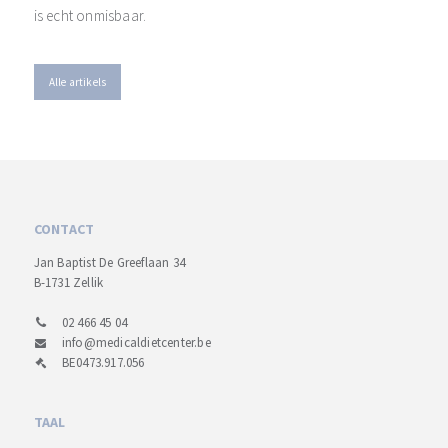
is echt onmisbaar.
Alle artikels
CONTACT
Jan Baptist De Greeflaan 34
B-1731 Zellik
02 466 45 04
info@medicaldietcenter.be
BE0473.917.056
TAAL