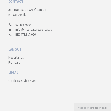
CONTACT
Jan Baptist De Greeflaan 34
B-1731 Zellik
02 466 45 04
info@medicaldietcenter.be
BE0473.917.056
LANGUE
Nederlands
Français
LEGAL
Cookies & vie privée
Website by
core-graphics.be