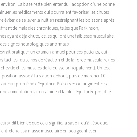
s environ. La base reste bien entendu l’adoption d’une bonne
minuer les médicaments qui pourraient favoriser les chutes
 éviter de se lever la nuit en restreignant les boissons après
ffrant de maladies chroniques, telles que Parkinson,
s ayant déjà chuté, celles qui ont une faiblesse musculaire,
e, des signes neurologiques anormaux.
devrait pratiquer un examen annuel pour ces patients, qui
s tactiles, du temps de réaction et de la force musculaire (les
cheville et les muscles de la cuisse principalement). Un test
la position assise à la station debout, puis de marcher 10
ans aucun problème d’équilibre. Préserver ou augmenter sa
une alimentation la plus saine et la plus équilibrée possible.
rs» dit bien ce que cela signifie, à savoir qu’à l’époque,
e entretenait sa masse musculaire en bougeant et en