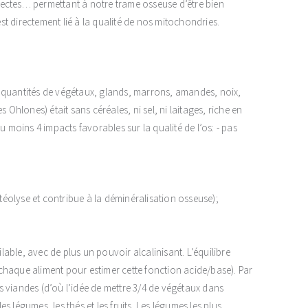
sectes… permettant à notre trame osseuse d’être bien
t directement lié à la qualité de nos mitochondries.
 quantités de végétaux, glands, marrons, amandes, noix,
 Ohlones) était sans céréales, ni sel, ni laitages, riche en
u moins 4 impacts favorables sur la qualité de l’os: - pas
stéolyse et contribue à la déminéralisation osseuse);
able, avec de plus un pouvoir alcalinisant. L’équilibre
e chaque aliment pour estimer cette fonction acide/base). Par
es viandes (d’où l’idée de mettre 3/4 de végétaux dans
es légumes, les thés et les fruits. Les légumes les plus