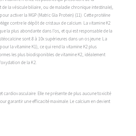
de la vésicule biliaire, ou de maladie chronique intestinale),
pour activer la MGP (Matric Gla Protein) (11). Cette protéine
rotège contre le dépôt de cristaux de calcium. La vitamine K2
que la plus abondante dans l’os, et qui est responsable de la
ostéocalcine sont 8 à 10x supérieures dans un os jeune. La
pour la vitamine K1), ce qui rend la vitamine K2 plus
ormes les plus biodisponibles de vitamine K2, idéalement
l’oxydation de la K2.
t cardiovasculaire. Elle ne présente de plus aucune toxicité
ur garantir une efficacité maximale. Le calcium en devient