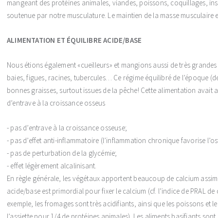
mangeant des protéines animales, viandes, poissons, coquillages, in
soutenue par notre musculature. Le maintien de la masse musculaire es
ALIMENTATION ET ÉQUILIBRE ACIDE/BASE
Nous étions également «cueilleurs» et mangions aussi de très grandes
baies, figues, racines, tubercules… Ce régime équilibré de l’époque (des
bonnes graisses, surtout issues de la pêche! Cette alimentation avait a
d’entrave à la croissance osseus
- pas d’entrave à la croissance osseuse;
- pas d’effet anti-inflammatoire (l’inflammation chronique favorise l’o
- pas de perturbation de la glycémie;
- effet légèrement alcalinisant.
En règle générale, les végétaux apportent beaucoup de calcium assimil
acide/base est primordial pour fixer le calcium (cf. l’indice de PRAL d
exemple, les fromages sont très acidifiants, ainsi que les poissons et l
l’assiette pour 1/4 de protéines animales). Les aliments basifiants sont l