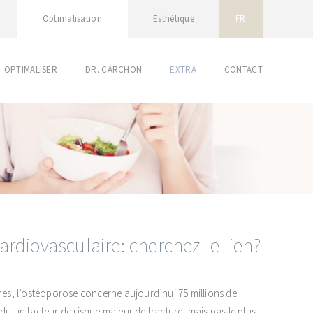
Optimalisation
Esthétique
FR
OPTIMALISER
DR. CARCHON
EXTRA
CONTACT
ardiovasculaire: cherchez le lien?
es, l’ostéoporose concerne aujourd’hui 75 millions de
du un facteur de risque majeur de fracture, mais pas le plus