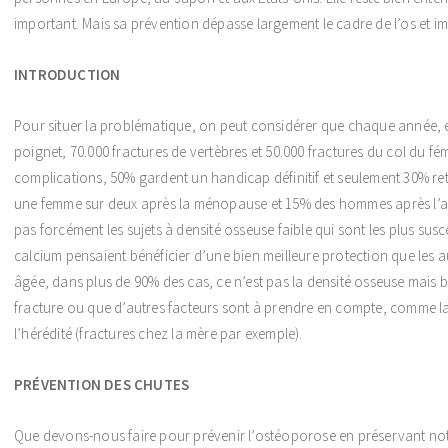
important. Mais sa prévention dépasse largement le cadre de l’os et im
INTRODUCTION
Pour situer la problématique, on peut considérer que chaque année, 
poignet, 70.000 fractures de vertèbres et 50.000 fractures du col du f
complications, 50% gardent un handicap définitif et seulement 30% r
une femme sur deux après la ménopause et 15% des hommes après l’a
pas forcément les sujets à densité osseuse faible qui sont les plus su
calcium pensaient bénéficier d’une bien meilleure protection que les 
âgée, dans plus de 90% des cas, ce n’est pas la densité osseuse mais bi
fracture ou que d’autres facteurs sont à prendre en compte, comme la 
l’hérédité (fractures chez la mère par exemple).
PRÉVENTION DES CHUTES
Que devons-nous faire pour prévenir l’ostéoporose en préservant notr