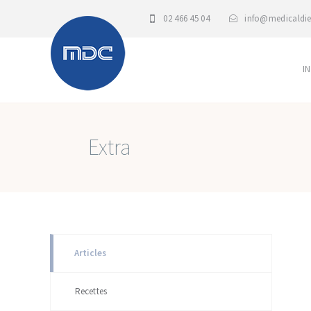
02 466 45 04
info@medicaldie
I
Extra
Articles
Recettes