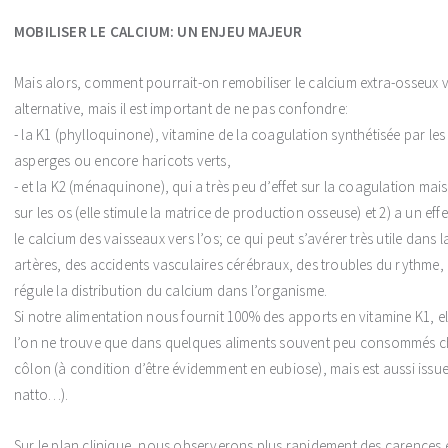
MOBILISER LE CALCIUM: UN ENJEU MAJEUR
Mais alors, comment pourrait-on remobiliser le calcium extra-osseux v
alternative, mais il est important de ne pas confondre:
- la K1 (phylloquinone), vitamine de la coagulation synthétisée par le
asperges ou encore haricots verts,
- et la K2 (ménaquinone), qui a très peu d’effet sur la coagulation mais
sur les os (elle stimule la matrice de production osseuse) et 2) a un e
le calcium des vaisseaux vers l’os; ce qui peut s’avérer très utile dans 
artères, des accidents vasculaires cérébraux, des troubles du rythme
régule la distribution du calcium dans l’organisme.
Si notre alimentation nous fournit 100% des apports en vitamine K1, e
l’on ne trouve que dans quelques aliments souvent peu consommés che
côlon (à condition d’être évidemment en eubiose), mais est aussi issue
natto…).
Sur le plan clinique, nous observerons plus rapidement des carences e