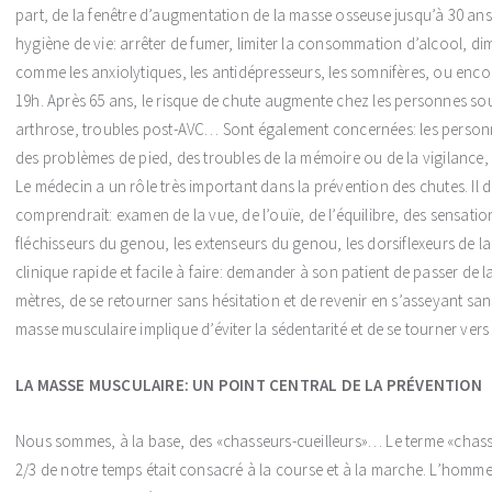
part, de la fenêtre d’augmentation de la masse osseuse jusqu’à 30 an
hygiène de vie: arrêter de fumer, limiter la consommation d’alcool, di
comme les anxiolytiques, les antidépresseurs, les somnifères, ou encore
19h. Après 65 ans, le risque de chute augmente chez les personnes sou
arthrose, troubles post-AVC… Sont également concernées: les personne
des problèmes de pied, des troubles de la mémoire ou de la vigilanc
Le médecin a un rôle très important dans la prévention des chutes. Il 
comprendrait: examen de la vue, de l’ouïe, de l’équilibre, des sensation
fléchisseurs du genou, les extenseurs du genou, les dorsiflexeurs de la 
clinique rapide et facile à faire: demander à son patient de passer de 
mètres, de se retourner sans hésitation et de revenir en s’asseyant s
masse musculaire implique d’éviter la sédentarité et de se tourner vers 
LA MASSE MUSCULAIRE: UN POINT CENTRAL DE LA PRÉVENTION
Nous sommes, à la base, des «chasseurs-cueilleurs»… Le terme «chasseu
2/3 de notre temps était consacré à la course et à la marche. L’homm