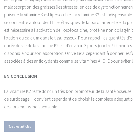
malabsorption des graisses (les stressés, en cas de dysfonctionnement 
puisque la vitamine K est liposoluble. La vitamine K2 est indispensable 
se concentre autour des fibres élastiques de la paroi artérielle et la p
est nécessaire à l’activation de l’ostéocalcine, protéine non collagéni
fixation du calcium dans le tissu osseux. Pour rappel, les quantités d’
durée de vie de la vitamine K2 est d’environ 3 jours (contre 90 minutes 
disponible pour son absorption. On veillera cependant à donner les f
associées à des antioxydants comme les vitamines A, C, E pour éviter 
EN CONCLUSION
La vitamine K2 reste donc un très bon promoteur de la santé osseuse e
de surdosage. Il convient cependant de choisir le complexe adéquat po
dès lors moins indispensable.
Tous les articles