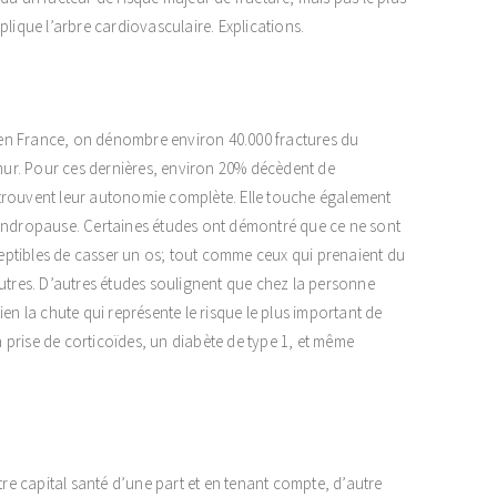
plique l’arbre cardiovasculaire. Explications.
en France, on dénombre environ 40.000 fractures du
émur. Pour ces dernières, environ 20% décèdent de
etrouvent leur autonomie complète. Elle touche également
ndropause. Certaines études ont démontré que ce ne sont
sceptibles de casser un os; tout comme ceux qui prenaient du
autres. D’autres études soulignent que chez la personne
en la chute qui représente le risque le plus important de
prise de corticoïdes, un diabète de type 1, et même
e capital santé d’une part et en tenant compte, d’autre