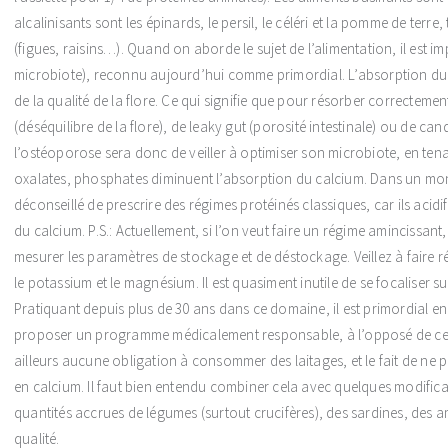
alcalinisants sont les épinards, le persil, le céléri et la pomme de terre, 
(figues, raisins…). Quand on aborde le sujet de l’alimentation, il est imp
microbiote), reconnu aujourd’hui comme primordial. L’absorption du ca
de la qualité de la flore. Ce qui signifie que pour résorber correctemen
(déséquilibre de la flore), de leaky gut (porosité intestinale) ou de c
l’ostéoporose sera donc de veiller à optimiser son microbiote, en te
oxalates, phosphates diminuent l’absorption du calcium. Dans un monde
déconseillé de prescrire des régimes protéinés classiques, car ils acidi
du calcium. P.S.: Actuellement, si l’on veut faire un régime amincissant, 
mesurer les paramètres de stockage et de déstockage. Veillez à faire ré
le potassium et le magnésium. Il est quasiment inutile de se focaliser s
Pratiquant depuis plus de 30 ans dans ce domaine, il est primordial en 
proposer un programme médicalement responsable, à l’opposé de ceux q
ailleurs aucune obligation à consommer des laitages, et le fait de n
en calcium. Il faut bien entendu combiner cela avec quelques modific
quantités accrues de légumes (surtout crucifères), des sardines, de
qualité.