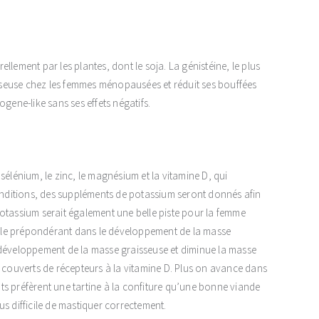
lement par les plantes, dont le soja. La génistéine, le plus
 osseuse chez les femmes ménopausées et réduit ses bouffées
rogene-like sans ses effets négatifs.
sélénium, le zinc, le magnésium et la vitamine D, qui
conditions, des suppléments de potassium seront donnés afin
otassium serait également une belle piste pour la femme
ôle prépondérant dans le développement de la masse
 développement de la masse graisseuse et diminue la masse
t couverts de récepteurs à la vitamine D. Plus on avance dans
ts préfèrent une tartine à la confiture qu’une bonne viande
lus difficile de mastiquer correctement.