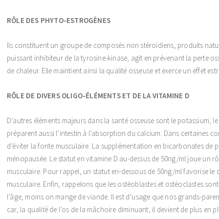
RÔLE DES PHYTO-ESTROGÈNES
Ils constituent un groupe de composés non stéroïdiens, produits naturel
puissant inhibiteur de la tyrosine-kinase, agit en prévenant la perte
de chaleur. Elle maintient ainsi la qualité osseuse et exerce un effet est
RÔLE DE DIVERS OLIGO-ÉLÉMENTS ET DE LA VITAMINE D
D’autres éléments majeurs dans la santé osseuse sont le potassium, le 
préparent aussi l’intestin à l’absorption du calcium. Dans certaines 
d’éviter la fonte musculaire. La supplémentation en bicarbonates de p
ménopausée. Le statut en vitamine D au-dessus de 50ng/ml joue un r
musculaire. Pour rappel, un statut en-dessous de 50ng/ml favorise le
musculaire. Enfin, rappelons que les ostéoblastes et ostéoclastes son
l’âge, moins on mange de viande. Il est d’usage que nos grands-paren
car, la qualité de l’os de la mâchoire diminuant, il devient de plus en p