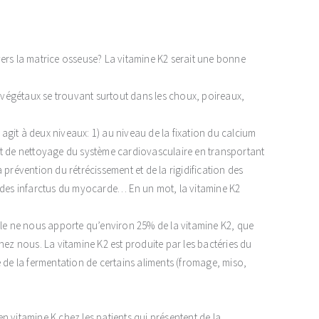
ers la matrice osseuse? La vitamine K2 serait une bonne
s végétaux se trouvant surtout dans les choux, poireaux,
 agit à deux niveaux: 1) au niveau de la fixation du calcium
ffet de nettoyage du système cardiovasculaire en transportant
la prévention du rétrécissement et de la rigidification des
, des infarctus du myocarde… En un mot, la vitamine K2
lle ne nous apporte qu’environ 25% de la vitamine K2, que
z nous. La vitamine K2 est produite par les bactéries du
 de la fermentation de certains aliments (fromage, miso,
n vitamine K chez les patients qui présentent de la