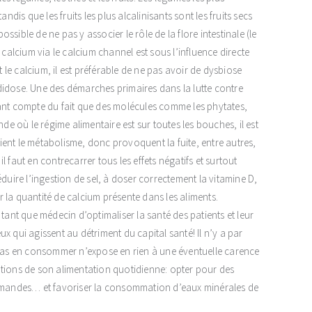
tandis que les fruits les plus alcalinisants sont les fruits secs
ossible de ne pas y associer le rôle de la flore intestinale (le
lcium via le calcium channel est sous l’influence directe
t le calcium, il est préférable de ne pas avoir de dysbiose
andidose. Une des démarches primaires dans la lutte contre
nant compte du fait que des molécules comme les phytates,
 où le régime alimentaire est sur toutes les bouches, il est
fient le métabolisme, donc provoquent la fuite, entre autres,
il faut en contrecarrer tous les effets négatifs et surtout
duire l’ingestion de sel, à doser correctement la vitamine D,
ur la quantité de calcium présente dans les aliments.
tant que médecin d’optimaliser la santé des patients et leur
ui agissent au détriment du capital santé! Il n’y a par
e pas en consommer n’expose en rien à une éventuelle carence
ations de son alimentation quotidienne: opter pour des
s amandes… et favoriser la consommation d’eaux minérales de