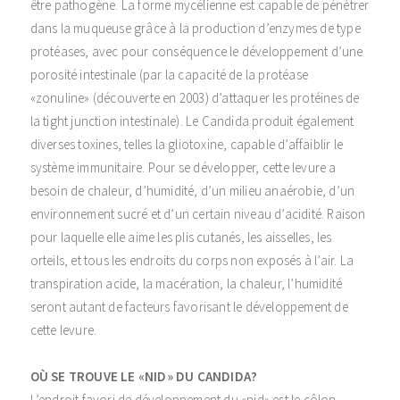
être pathogène. La forme mycélienne est capable de pénétrer
dans la muqueuse grâce à la production d’enzymes de type
protéases, avec pour conséquence le développement d’une
porosité intestinale (par la capacité de la protéase
«zonuline» (découverte en 2003) d’attaquer les protéines de
la tight junction intestinale). Le Candida produit également
diverses toxines, telles la gliotoxine, capable d’affaiblir le
système immunitaire. Pour se développer, cette levure a
besoin de chaleur, d’humidité, d’un milieu anaérobie, d’un
environnement sucré et d’un certain niveau d’acidité. Raison
pour laquelle elle aime les plis cutanés, les aisselles, les
orteils, et tous les endroits du corps non exposés à l’air. La
transpiration acide, la macération, la chaleur, l’humidité
seront autant de facteurs favorisant le développement de
cette levure.
OÙ SE TROUVE LE «NID» DU CANDIDA?
L’endroit favori de développement du «nid» est le côlon