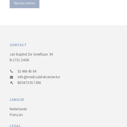
Tous les articles
CONTACT
Jan Baptist De Greeflaan 34
B-1731 Zellik
02 466 45 04
info@medicaldietcenter.be
BE0473.917.056
LANGUE
Nederlands
Français
LEGAL