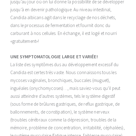
jusqu’au jour où on lui donne la possibilité de se développer
jusqu’à en devenir pathologique. Au niveau intestinal,
Candida albicans agit dans le recyclage de nos déchets,
dans le processus de fermentation et fournit donc du
carburant à nos cellules. En échange, il est logé et nourri
«gratuitement»!
UNE SYMPTOMATOLOGIE LARGE ET VARIÉE!
La liste des symptômes dus au développement excessif du
Candida est certes très vaste. Nous connaissons tous les
mycoses vaginales, bronchiques, buccales (muguet),
inguéales (onychomycoses)…, mais saviez-vous qu’il peut
aussi atteindre d’autres systèmes, tels le système digestif
(sous forme de brûlures gastriques, de reflux gastrique, de
ballonnements, de constipation), le système nerveux
(troubles cérébraux comme la dépression, troubles de la
mémoire, problème de concentration, irritabilité, céphalées),
le système musculaire (fatigue intense, faiblesse musculaire),