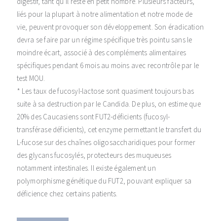
digestif, tant qu’il reste en petit nombre. Plusieurs facteurs,
liés pour la plupart à notre alimentation et notre mode de
vie, peuvent provoquer son développement. Son éradication
devra se faire par un régime spécifique très pointu sans le
moindre écart, associé à des compléments alimentaires
spécifiques pendant 6 mois au moins avec recontrôle par le
test MOU.
* Les taux de fucosyl-lactose sont quasiment toujours bas
suite à sa destruction par le Candida. De plus, on estime que
20% des Caucasiens sont FUT2-déficients (fucosyl-
transférase déficients), cet enzyme permettant le transfert du
L-fucose sur des chaînes oligosaccharidiques pour former
des glycans fucosylés, protecteurs des muqueuses
notamment intestinales. Il existe également un
polymorphisme génétique du FUT2, pouvant expliquer sa
déficience chez certains patients.