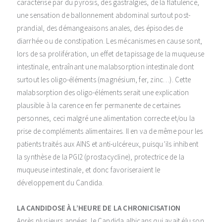
caractérise par du pyrosis, des gastralgies, de la flatulence,
une sensation de ballonnement abdominal surtout post-
prandial, des démangeaisons anales, des épisodes de
diarrhée ou de constipation. Les mécanismes en cause sont,
lors de sa prolifération, un effet de tapissage de la muqueuse
intestinale, entraînant une malabsorption intestinale dont
surtout les oligo-éléments (magnésium, fer, zinc…). Cette
malabsorption des oligo-éléments serait une explication
plausible à la carence en fer permanente de certaines
personnes, ceci malgré une alimentation correcte et/ou la
prise de compléments alimentaires. Il en va de même pour les
patients traités aux AINS et anti-ulcéreux, puisqu’ils inhibent
la synthèse de la PGI2 (prostacycline), protectrice de la
muqueuse intestinale, et donc favoriseraient le
développement du Candida.
LA CANDIDOSE À L’HEURE DE LA CHRONICISATION
Après plusieurs années, le Candida albicans qui avait élu son