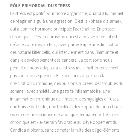
RÔLE PRIMORDIAL DU STRESS
Le stress est positif pour notre organisme, quand il lui permet
de réagir en aigu à une agression. C’est la «phase d’alarme»,
qui a comme hormone principale l’adrénaline. En phase
chronique – c’est la cortisone qui est alors secrétée – il est
néfaste voire destructeur, avec par exemple une diminution
des natural killer cells, qui interviennent dans l’immunité et
dans le développement des cancers. La cortisone nous
permet de nous adapter à ce stress mais malheureusement
pas sans conséquences. Elle peut provoquer un état
d’excitation chronique, des pulsions sucrées, des troubles du
sommeil avec anxiété, une gastrite inflammatoire, une
inflammation chronique de l’intestin, des myalgies diffuses,
une baisse de libido, une facilité à développer des infections,
ou encore une acidose métabolique permanente. Ce stress
chronique est «le» terrain favorable au développement du
Candida albicans, sans compter la fuite des oligo-éléments