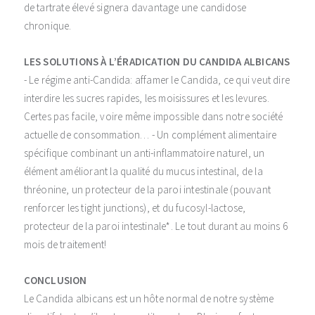
de tartrate élevé signera davantage une candidose
chronique.
LES SOLUTIONS À L’ÉRADICATION DU CANDIDA ALBICANS
- Le régime anti-Candida: affamer le Candida, ce qui veut dire
interdire les sucres rapides, les moisissures et les levures.
Certes pas facile, voire même impossible dans notre société
actuelle de consommation… - Un complément alimentaire
spécifique combinant un anti-inflammatoire naturel, un
élément améliorant la qualité du mucus intestinal, de la
thréonine, un protecteur de la paroi intestinale (pouvant
renforcer les tight junctions), et du fucosyl-lactose,
protecteur de la paroi intestinale*. Le tout durant au moins 6
mois de traitement!
CONCLUSION
Le Candida albicans est un hôte normal de notre système