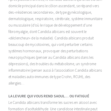
domicile principal dans le côlon ascendant, se répand vers
des «résidences secondaires», de type gynécologique,
dermatologique, respiratoire, cérébrale, système immunitaire
ou musculaire (d’où le risque de développement d’une
fibromyalgie, dont Candida albicans est souvent le
«déclencheur» de la maladie). Candida albicans produit
beaucoup de mycotoxines, qui vont perturber certains
systèmes hormonaux, provoquer des perturbations
neuropsychiques (penser au Candida albicans dans les
dépressions), des troubles du métabolisme, un syndrome
inflammatoire (penser aussi à l’association Candida albicans
et maladies auto-immunes de type Crohn, RCUH), des
allergies…
LA LEVURE QUI VOUS REND SAOUL… OU FATIGUÉ
Le Candida albicans transforme les sucres en alcool avec
formation d’acétaldéhyde. Une candidose intestinale peut