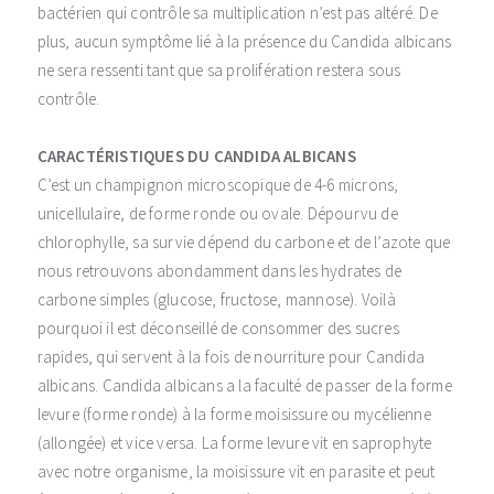
bactérien qui contrôle sa multiplication n’est pas altéré. De
plus, aucun symptôme lié à la présence du Candida albicans
ne sera ressenti tant que sa prolifération restera sous
contrôle.
CARACTÉRISTIQUES DU CANDIDA ALBICANS
C’est un champignon microscopique de 4-6 microns,
unicellulaire, de forme ronde ou ovale. Dépourvu de
chlorophylle, sa survie dépend du carbone et de l’azote que
nous retrouvons abondamment dans les hydrates de
carbone simples (glucose, fructose, mannose). Voilà
pourquoi il est déconseillé de consommer des sucres
rapides, qui servent à la fois de nourriture pour Candida
albicans. Candida albicans a la faculté de passer de la forme
levure (forme ronde) à la forme moisissure ou mycélienne
(allongée) et vice versa. La forme levure vit en saprophyte
avec notre organisme, la moisissure vit en parasite et peut