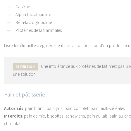
Caséine
Alpha-lactalbumine
Béta-lactoglobuline
Protéines de lait animales
Lisez les étiquettes régulièrement car la composition d’un produit peu
Une intolérance aux protéines de lait n’est pas une
ATTENTION
une solution.
Pain et pâtisserie
Autorisés
: pain blanc, pain gris, pain complet, pain multi-céréales.
Interdits
: pain de mie, biscottes, sandwichs, pain au lait, pain au choc
chocolat