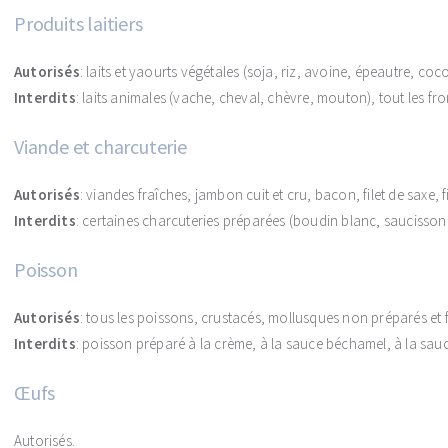
Produits laitiers
Autorisés
: laits et yaourts végétales (soja, riz, avoine, épeautre, coco
Interdits
: laits animales (vache, cheval, chèvre, mouton), tout les f
Viande et charcuterie
Autorisés
: viandes fraîches, jambon cuit et cru, bacon, filet de saxe, fi
Interdits
: certaines charcuteries préparées (boudin blanc, saucisson, 
Poisson
Autorisés
: tous les poissons, crustacés, mollusques non préparés et f
Interdits
: poisson préparé à la crème, à la sauce béchamel, à la sa
Œufs
Autorisés.