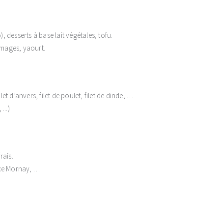
), desserts à base lait végétales, tofu.
romages, yaourt.
let d’anvers, filet de poulet, filet de dinde, …
...)
rais.
uce Mornay, …