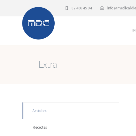
02 466 45 04
info@medicaldie
I
Extra
Articles
Recettes