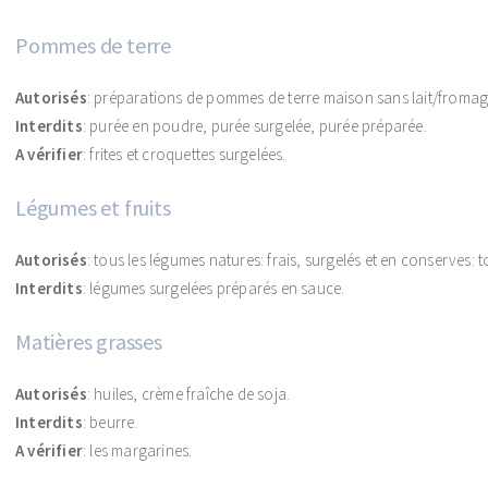
Pommes de terre
Autorisés
: préparations de pommes de terre maison sans lait/fromage
Interdits
: purée en poudre, purée surgelée, purée préparée.
A vérifier
: frites et croquettes surgelées.
Légumes et fruits
Autorisés
: tous les légumes natures: frais, surgelés et en conserves: to
Interdits
: légumes surgelées préparés en sauce.
Matières grasses
Autorisés
: huiles, crème fraîche de soja.
Interdits
: beurre.
A vérifier
: les margarines.